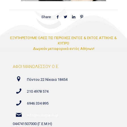
Share
ΕΞΥΠΗΡΕΤΟΥΜΕ ΟΛΕΣ ΤΙΣ ΠΕΡΙΟΧΕΣ ΕΝΤΟΣ & ΕΚΤΟΣ ΑΤΤΙΚΗΣ &
ΚΥΠΡΟ
Δωρεάν μεταφορικά εντός Αθήνων!
ΑΦΟΙ ΜΑΝΩΛΕΣΣΟΥ Ο.Ε.
Πόντου 22 Νίκαια 18454
210 4978 574
6946 334 895
info@manspack.gr
044741507000 (Γ.Ε.Μ.Η)