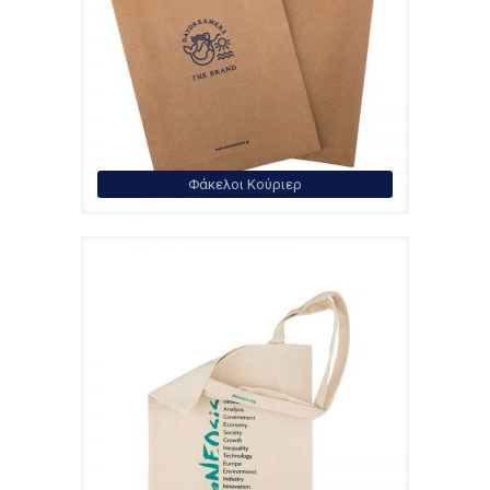
Φάκελοι Κούριερ