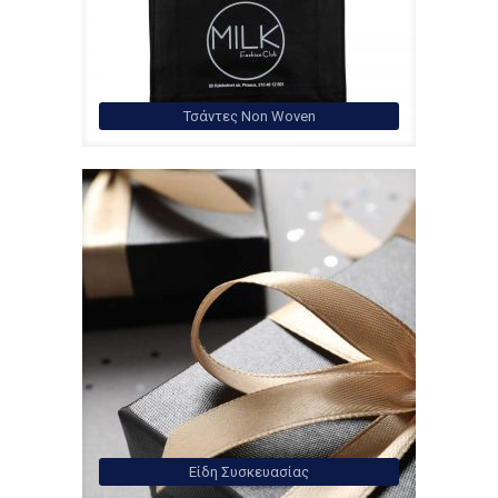
Τσάντες Non Woven
Είδη Συσκευασίας