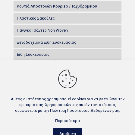
Κουτιά Αποστολών Κούριερ / Ταχυδρομείου
Πλαστικές Σακούλες
Πάνινες Τσάντες Non Woven
Ξενοδοχειακά Είδη Συσκευασίας
Είδη Συσκευασίας
100% Βαμβάκι
Αυτός ο ιστότοπος χρησιμοποιεί cookies για να βελτιώσει την
εμπειρία σας. Χρησιμοποιώντας αυτόν τον ιστότοπο,
συμφωνείτε με την
Πολιτική Προστασίας Δεδομένων
μας.
© 2023 Πνευματική Ιδιοκτησία ΑΦΟΙ ΜΑΝΩΛΕΣΣΟΥ Ο.Ε. |
Powered By:
Eunoia
Περισσότερα
Αποδοχή