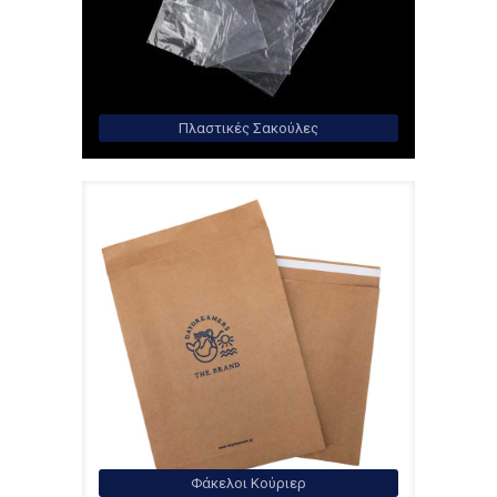
Πλαστικές Σακούλες
Φάκελοι Κούριερ