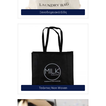
Ξενοδοχειακά Είδη
Τσάντες Non Woven