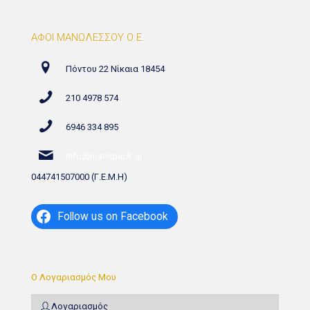
ΑΦΟΙ ΜΑΝΩΛΕΣΣΟΥ Ο.Ε.
Πόντου 22 Νίκαια 18454
210 4978 574
6946 334 895
info@manspack.gr
044741507000 (Γ.Ε.Μ.Η)
Follow us on Facebook
Ο Λογαριασμός Μου
Λογαριασμός