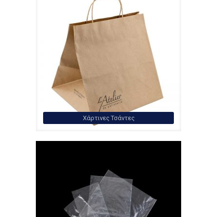
Χάρτινες Τσάντες