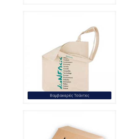
Βαμβακερές Τσάντες