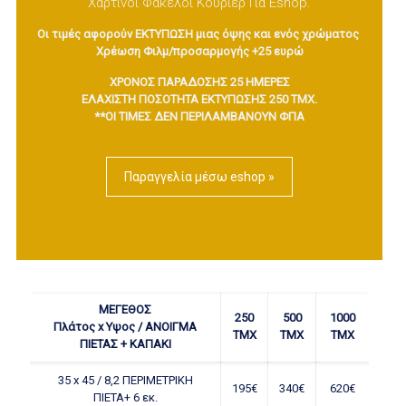
Χάρτινοι Φάκελοι Κούριερ Για Eshop.
Οι τιμές αφορούν ΕΚΤΥΠΩΣΗ μιας όψης και ενός χρώματος
Χρέωση Φιλμ/προσαρμογής +25 ευρώ
ΧΡΟΝΟΣ ΠΑΡΑΔΟΣΗΣ 25 ΗΜΕΡΕΣ
ΕΛΑΧΙΣΤΗ ΠΟΣΟΤΗΤΑ ΕΚΤΥΠΩΣΗΣ 250 ΤΜΧ.
**ΟΙ ΤΙΜΕΣ ΔΕΝ ΠΕΡΙΛΑΜΒΑΝΟΥΝ ΦΠΑ
Παραγγελία μέσω eshop »
ΜΕΓΕΘΟΣ
250
500
1000
Πλάτος x Υψος / ΑΝΟΙΓΜΑ
ΤΜΧ
ΤΜΧ
ΤΜΧ
ΠΙΕΤΑΣ + ΚΑΠΑΚΙ
35 x 45 / 8,2 ΠΕΡΙΜΕΤΡΙΚΗ
195€
340€
620€
ΠΙΕΤΑ+ 6 εκ.