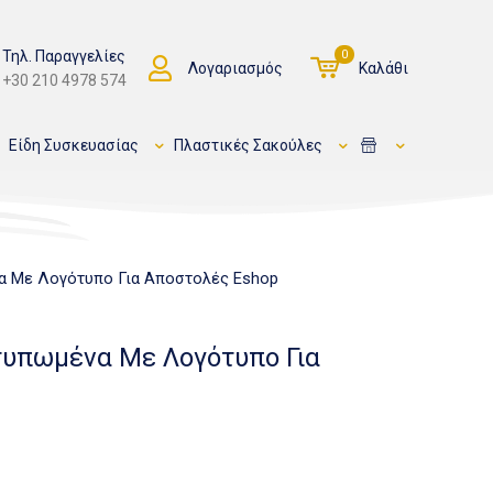
Τηλ. Παραγγελίες
0
Λογαριασμός
Καλάθι
+30 210 4978 574
Είδη Συσκευασίας
Πλαστικές Σακούλες
να Με Λογότυπο Για Αποστολές Eshop
τυπωμένα Με Λογότυπο Για