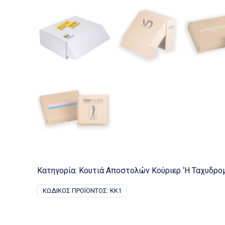
Κατηγορία:
Κουτιά Αποστολών Κούριερ ‘Η Ταχυδρο
ΚΩΔΙΚΌΣ ΠΡΟΪΌΝΤΟΣ:
KK1