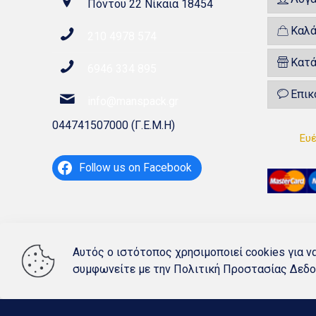
Πόντου 22 Νίκαια 18454
Καλά
210 4978 574
Κατ
6946 334 895
Επικ
info@manspack.gr
044741507000 (Γ.Ε.Μ.Η)
Ευέ
Follow us on Facebook
Αυτός ο ιστότοπος χρησιμοποιεί cookies για ν
συμφωνείτε με την
Πολιτική Προστασίας Δεδ