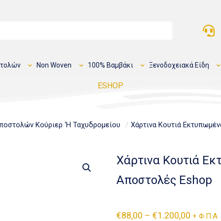
στολών
Non Woven
100% Βαμβάκι
Ξενοδοχειακά Είδη
ESHOP
ποστολών Κούριερ ‘Η Ταχυδρομείου
/
Χάρτινα Κουτιά Εκτυπωμέ
Χάρτινα Κουτιά Εκ
Αποστολές Eshop
€
88,00
–
€
1.200,00
+ Φ.Π.Α