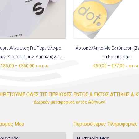
εριτυλίγματος Για Περιτύλιγμα
Αυτοκόλλητα Με Εκτύπωση (Σε ρολλ
ων, Υποδημάτων, Αμπαλάζ & Για
Για Κατάστημα
Συσκευασία Δώρου
€
135,00
–
€
350,00
€
50,00
–
€
77,00
+ Φ.Π.Α
+ Φ.Π.Α
ΗΡΕΤΟΥΜΕ ΟΛΕΣ ΤΙΣ ΠΕΡΙΟΧΕΣ ΕΝΤΟΣ & ΕΚΤΟΣ ΑΤΤΙΚΗΣ & 
Δωρεάν μεταφορικά εντός Αθήνων!
ιασμός Μου
Περισσότερες Πληροφορίες
ριασμός
Η Εταιρία Μας