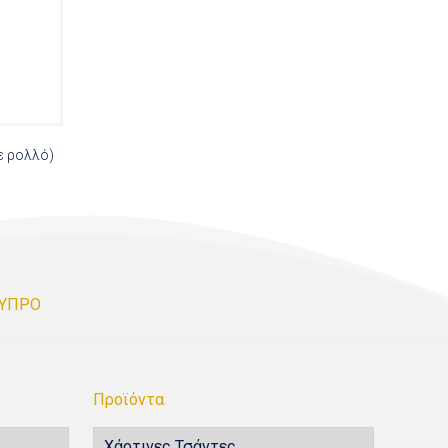
ό)
ΚΥΠΡΟ
Προϊόντα
Χάρτινες Τσάντες