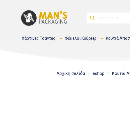
Χάρτινες Τσάντες
Φάκελοι Κούριερ
Κουτιά Απο
Αρχική σελίδα
/
eshop
/
Κουτιά Α