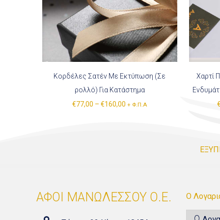
Κορδέλες Σατέν Με Εκτύπωση (Σε
Χαρτί Π
ρολλό) Για Κατάστημα
Ενδυμάτ
€
77,00
–
€
160,00
+ Φ.Π.Α
ΕΞΥΠ
ΑΦΟΙ ΜΑΝΩΛΕΣΣΟΥ Ο.Ε.
Ο Λογαρ
Λογα