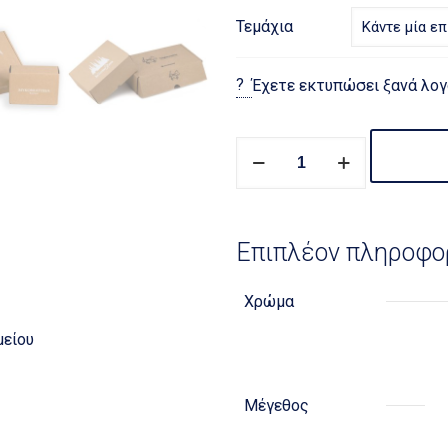
Τεμάχια
?
Έχετε εκτυπώσει ξανά λογ
Χάρτινα
Κουτιά
Εκτυπωμένα
Με
Λογότυπο
Επιπλέον πληροφο
Για
Αποστολές
Χρώμα
Eshop
μείου
ποσότητα
Μέγεθος